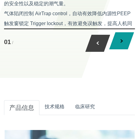
的安全性以及稳定的潮气量。
气体陷闭控制 AirTrap control，自动有效降低内源性PEEP
触发窗锁定 Trigger lockout，有效避免误触发，提高人机同
步性
01
/
目标潮气量Volume compensation，速度三档可调，范围可
达160ml-3000ml
呼气压力坡度缓降 Expiratory ramp，模拟“缩唇”呼吸，降低
内源性PEEP
TA Mode，最大限度降低患者呼吸功
铜芯涡轮，超强漏气补偿能力
双层过滤，能够有效阻挡空气中的有害颗粒
技术规格
临床研究
产品信息
独具吸气触发同步率和呼气触发同步率监测
呼气触发灵敏度可关，可以锁定吸气时间