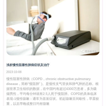
浅析慢性阻塞性肺病症状及治疗
2023-10-08
慢性阻塞性肺病（COPD，chronic obstructive pulmonary
disease，简称“慢阻肺” )。是慢性支气管炎和肺气肿的总称。根
据世界卫生组织的数据，在中国约有超过4300万患者，多为吸
烟男性，平均每分钟就有2.5人死于慢阻肺。COPD的具体临床
表现-1慢性咳嗽：通常为首发症状。初起咳嗽呈间歇性，早晨较
重，以后早晚或整日均有咳嗽