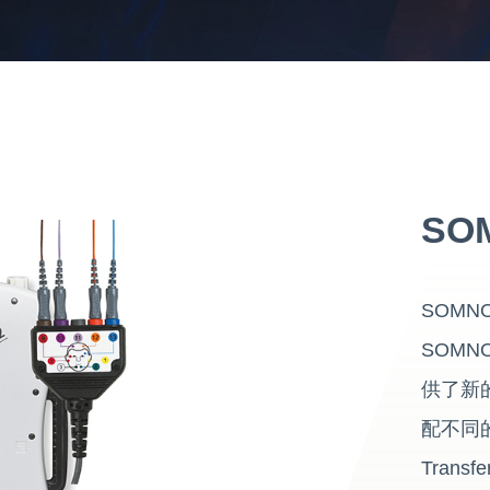
prisma VENT
BPAP DP40B
SOM
SOMN
SOMN
供了新
配不同
Trans