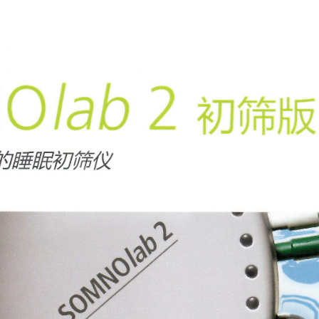
电量危
据损失
采样率
（AAS
主机内
主机内
氧饱和
额外提
EMG，
集成呼吸
术，以