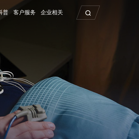
科普
客户服务
企业相关
医用呼吸分析一体机
高流量耗材
R1
鼻塞导管
障碍
公司活动
加热呼吸管路
鼻氧管
输氧管