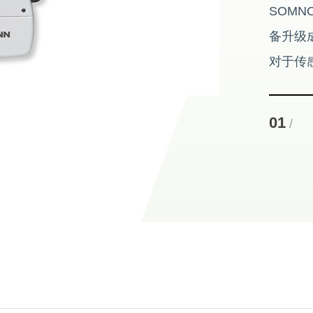
SOMN
备升级
对于传
存储，
户提供
01
/
功能
根据PS
能够进
简单友
诊断