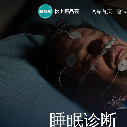
网站首页
睡眠
睡眠诊断
鼻罩
check micro
JOYCEone
prisma 25ST
balance e
BHR
高流量便携制氧机P
prisma smart
prisma 30ST
品牌故事
睡眠呼吸暂停
SOMNOlab 2
CARA
睡眠诊断