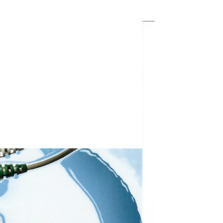
险警示：用于防止因电量过低造成的数
以及滤波设计符合睡眠诊断标准
M以及R&K）
置的数据采集
置以下信号监测：气流，鼾声，心率，
度，体位，以及治疗压力信号
供4导生物电信号，可用于ECG，
EOG等
努力胸动传感器（运用piezo-crystal技
及提高监测精度）