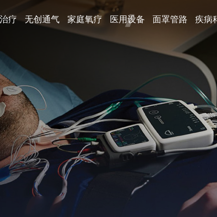
治疗
无创通气
家庭氧疗
医用设备
面罩管路
疾病
医用呼吸机
面罩
医用高流量
管路
VENTImotion 30
JOYCEeasy
BH
万曼标配管路
O5
prisma 25ST
25STplus
20Aplus
tech
售后服务
产品上市
慢性阻塞性肺病
线下中心
参加会议
运动神经元
VENTImotion 2
BM
万曼标配管路1
VENTImotion
BHR
万曼标配管路2
advance
VENTIlogic LS